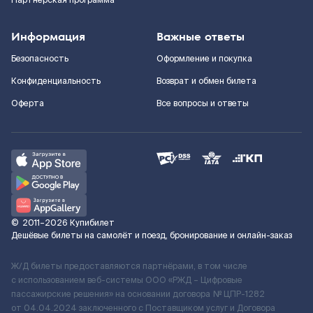
Партнерская программа
Информация
Важные ответы
Безопасность
Оформление и покупка
Конфиденциальность
Возврат и обмен билета
Оферта
Все вопросы и ответы
©
2011–2026
Купибилет
Дешёвые билеты на самолёт и поезд, бронирование и онлайн-заказ
Ж/Д билеты предоставляются партнёрами, в том числе
с использованием веб-системы ООО «РЖД – Цифровые
пассажирские решения» на основании договора № ЦПР-1282
от 04.04.2024 заключенного с Поставщиком услуг и Договора