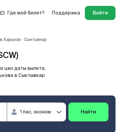
Где мой билет?
Поддержка
Войти
в Харьков - Сыктывкар
SCW)
х цен даты вылета,
рькова в Сыктывкар
Найти