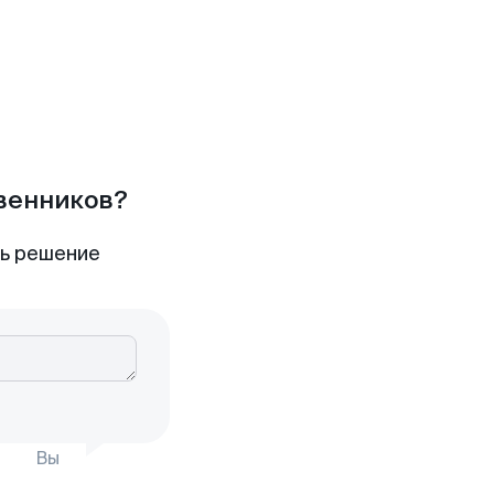
твенников?
ть решение
Вы