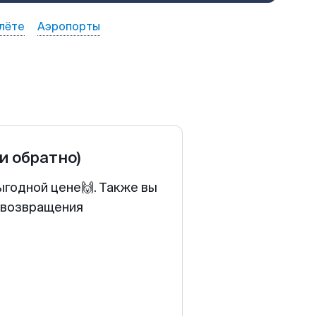
лёте
Аэропорты
 и обратно)
ыгодной цене🙌. Также вы
у возвращения