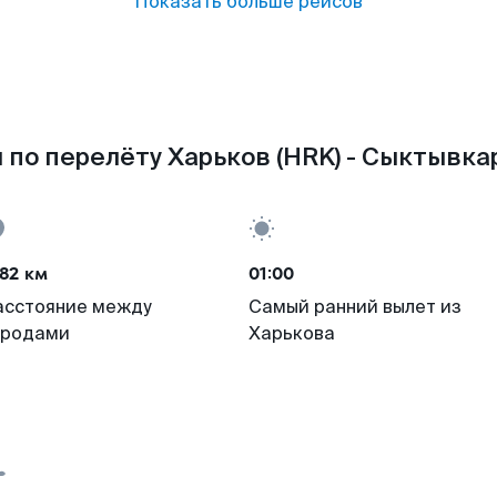
Показать больше рейсов
 по перелёту Харьков (HRK) - Сыктывкар
82 км
01:00
асстояние между
Самый ранний вылет из
ородами
Харькова