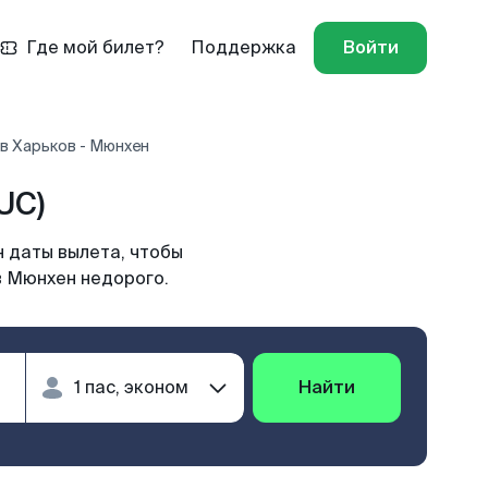
Где мой билет?
Поддержка
Войти
в Харьков - Мюнхен
UC)
 даты вылета, чтобы
в Мюнхен недорого.
Найти