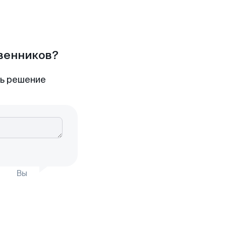
твенников?
ть решение
Вы