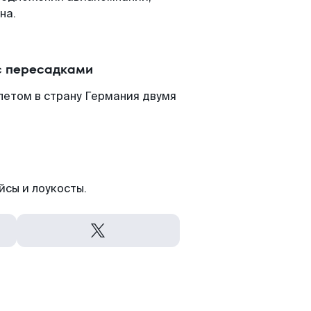
на.
с пересадками
летом в страну Германия двумя
йсы и лоукосты.