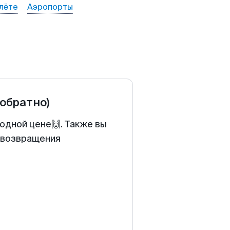
лёте
Аэропорты
 обратно)
одной цене🙌. Также вы
у возвращения