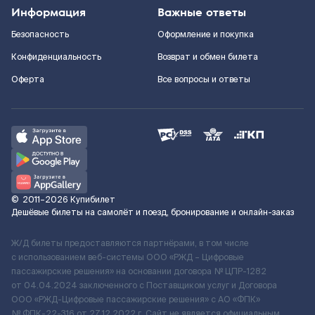
Информация
Важные ответы
Безопасность
Оформление и покупка
Конфиденциальность
Возврат и обмен билета
Оферта
Все вопросы и ответы
©
2011–2026
Купибилет
Дешёвые билеты на самолёт и поезд, бронирование и онлайн-заказ
Ж/Д билеты предоставляются партнёрами, в том числе
с использованием веб-системы ООО «РЖД – Цифровые
пассажирские решения» на основании договора № ЦПР-1282
от 04.04.2024 заключенного с Поставщиком услуг и Договора
ООО «РЖД-Цифровые пассажирские решения» c АО «ФПК»
№ ФПК-22-316 от 27.12.2022 г. Сайт не является официальным