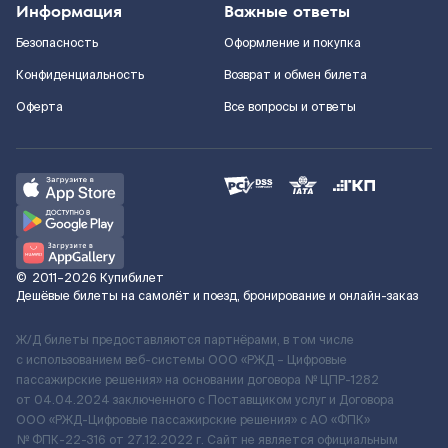
Информация
Важные ответы
Безопасность
Оформление и покупка
Конфиденциальность
Возврат и обмен билета
Оферта
Все вопросы и ответы
©
2011–2026
Купибилет
Дешёвые билеты на самолёт и поезд, бронирование и онлайн-заказ
Ж/Д билеты предоставляются партнёрами, в том числе
с использованием веб-системы ООО «РЖД – Цифровые
пассажирские решения» на основании договора № ЦПР-1282
от 04.04.2024 заключенного с Поставщиком услуг и Договора
ООО «РЖД-Цифровые пассажирские решения» c АО «ФПК»
№ ФПК-22-316 от 27.12.2022 г. Сайт не является официальным