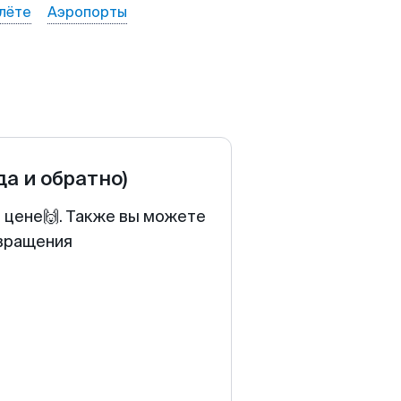
лёте
Аэропорты
да и обратно)
й цене🙌. Также вы можете
звращения