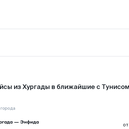
йсы из Хургады в ближайшие с Тунисом
 города
ргада
—
Энфида
от