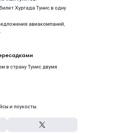
билет Хургада Тунис в одну
редложения авиакомпаний,
.
пересадками
м в страну Тунис двумя
йсы и лоукосты.