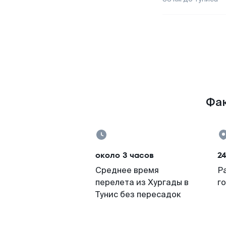
Фак
около 3 часов
2
Среднее время
Р
перелета из Хургады в
г
Тунис без пересадок