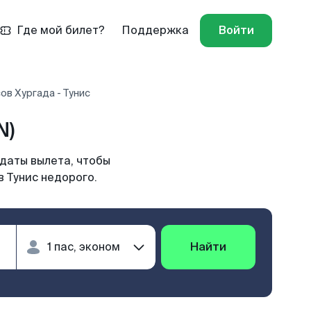
Где мой билет?
Поддержка
Войти
ов Хургада - Тунис
N)
 даты вылета, чтобы
в Тунис недорого.
Найти