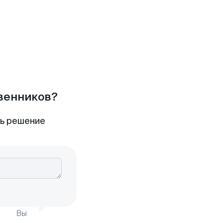
твенников?
ть решение
Вы