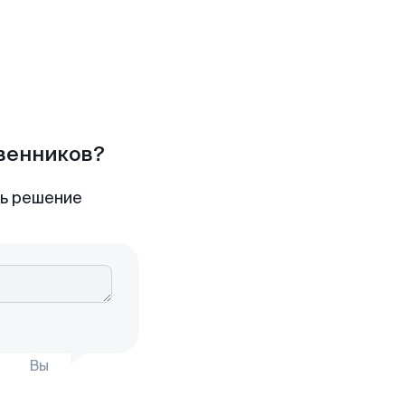
твенников?
ть решение
Вы