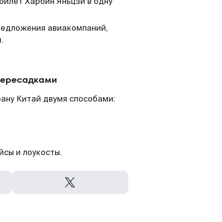
 билет Харбин Яньцзи в одну
редложения авиакомпаний,
.
 пересадками
рану Китай двумя способами:
йсы и лоукосты.