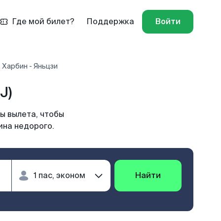
Где мой билет?
Поддержка
Войти
 Харбин - Яньцзи
J)
ы вылета, чтобы
ина недорого.
Найти