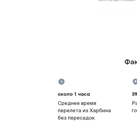
Фак
около 1 часа
39
Среднее время
Р
перелета из Харбина
г
без пересадок