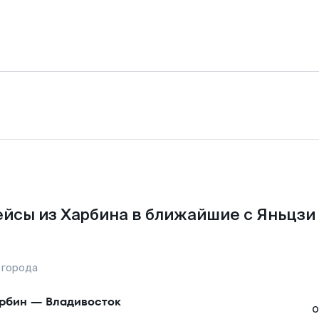
йсы из Харбина в ближайшие с Яньцзи
 города
рбин
—
Владивосток
о