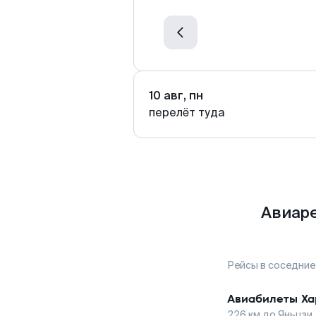
10 авг, пн
перелёт туда
Авиаре
Рейсы в соседние
Авиабилеты
Ха
226
км до
Яньцзи