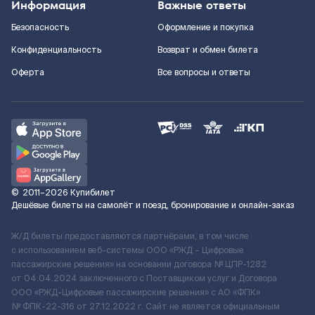
Информация
Важные ответы
Безопасность
Оформление и покупка
Конфиденциальность
Возврат и обмен билета
Оферта
Все вопросы и ответы
©
2011–2026
Купибилет
Дешёвые билеты на самолёт и поезд, бронирование и онлайн-заказ
Ж/Д билеты предоставляются партнёрами, в том числе
с использованием веб-системы ООО «РЖД – Цифровые
пассажирские решения» на основании договора № ЦПР-1282
от 04.04.2024 заключенного с Поставщиком услуг и Договора
ООО «РЖД-Цифровые пассажирские решения» c АО «ФПК»
№ ФПК-22-316 от 27.12.2022 г. Сайт не является официальным