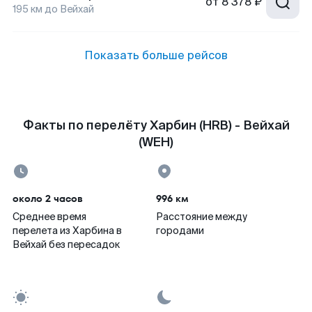
от
8 378 ₽
195
км до
Вейхай
Показать больше рейсов
Факты по перелёту Харбин (HRB) - Вейхай
(WEH)
около 2 часов
996 км
Среднее время
Расстояние между
перелета из Харбина в
городами
Вейхай без пересадок