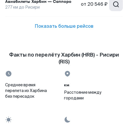
Авиабилеты
Харбин
—
Саппоро
от
20 546 ₽
277
км до
Рисири
Показать больше рейсов
Факты по перелёту Харбин (HRB) - Рисири
(RIS)
км
Среднее время
перелета из Харбина
Расстояние между
без пересадок
городами