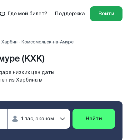
Где мой билет?
Поддержка
Войти
 Харбин - Комсомольск-на-Амуре
уре (KXK)
даре низких цен даты
лет из Харбина в
Найти