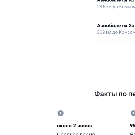
245
км до
Комсом
Авиабилеты
Ха
309
км до
Комсом
Факты по пе
около 2 часов
9
Среднее время
Р