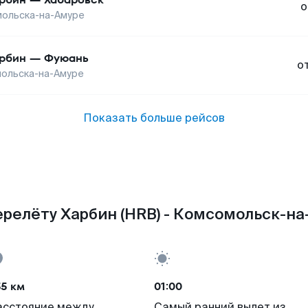
о
ольска-на-Амуре
рбин
—
Фуюань
о
ольска-на-Амуре
Показать больше рейсов
релёту Харбин (HRB) - Комсомольск-на
55 км
01:00
асстояние между
Самый ранний вылет из