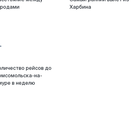
ородами
Харбина
оличество рейсов до
омсомольска-на-
муре в неделю