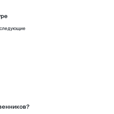
уре
 следующие
твенников?