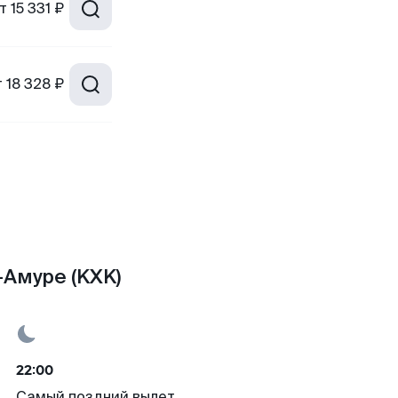
т
15 331 ₽
т
18 328 ₽
-Амуре (KXK)
22:00
Самый поздний вылет