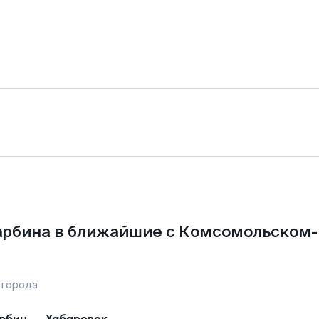
арбина в ближайшие с Комсомольском-
 города
рбин
—
Хабаровск