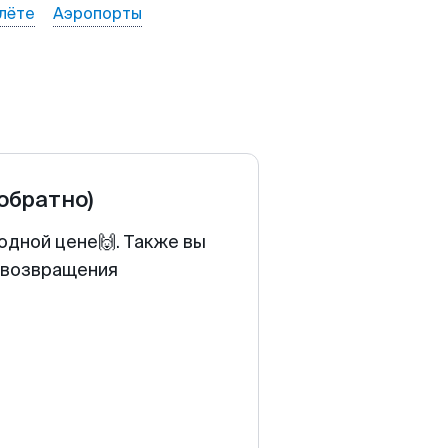
лёте
Аэропорты
 обратно)
одной цене🙌. Также вы
у возвращения