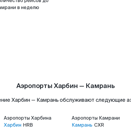
оличество рейсов до
амрани в неделю
Аэропорты Харбин — Камрань
ние Харбин — Камрань обслуживают следующие 
Аэропорты
Харбина
Аэропорты
Камрани
Харбин
HRB
Камрань
CXR