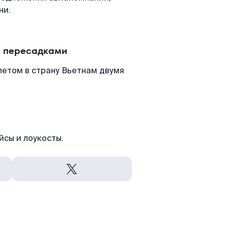
ни.
с пересадками
летом в страну Вьетнам двумя
йсы и лоукосты.