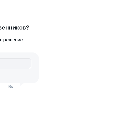
твенников?
ть решение
Вы