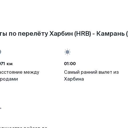
ы по перелёту Харбин (HRB) - Камрань 
71 км
01:00
асстояние между
Самый ранний вылет из
ородами
Харбина