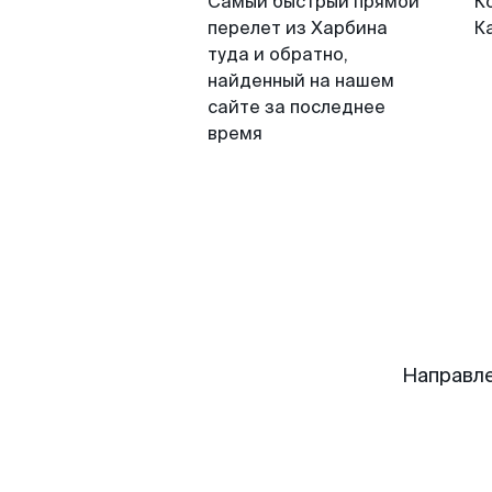
Самый быстрый прямой
К
перелет из Харбина
К
туда и обратно,
найденный на нашем
сайте за последнее
время
Направле