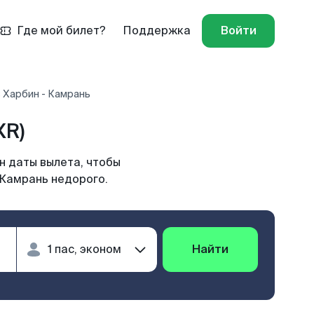
Где мой билет?
Поддержка
Войти
 Харбин - Камрань
XR)
н даты вылета, чтобы
 Камрань недорого.
Найти