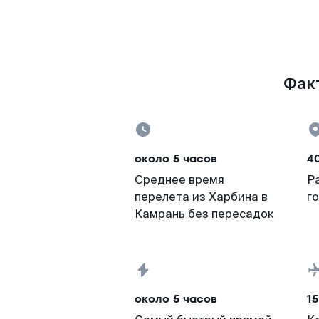
Факт
около 5 часов
40
Среднее время
Р
перелета из Харбина в
г
Камрань без пересадок
около 5 часов
15