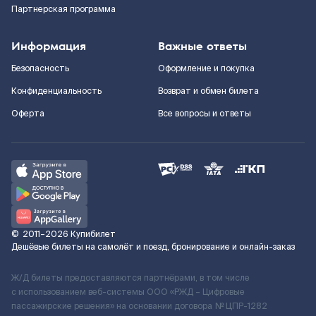
Партнерская программа
Информация
Важные ответы
Безопасность
Оформление и покупка
Конфиденциальность
Возврат и обмен билета
Оферта
Все вопросы и ответы
©
2011–2026
Купибилет
Дешёвые билеты на самолёт и поезд, бронирование и онлайн-заказ
Ж/Д билеты предоставляются партнёрами, в том числе
с использованием веб-системы ООО «РЖД – Цифровые
пассажирские решения» на основании договора № ЦПР-1282