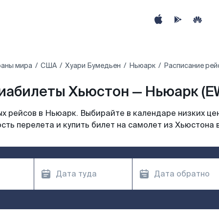
раны мира
США
Хуари Бумедьен
Ньюарк
Расписание рей
иабилеты Хьюстон — Ньюарк (E
х рейсов в Ньюарк. Выбирайте в календаре низких цен
сть перелета и купить билет на самолет из Хьюстона 