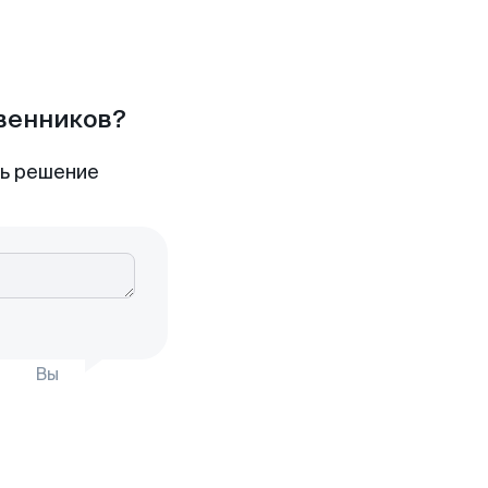
твенников?
ть решение
Вы