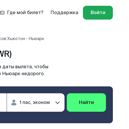
Где мой билет?
Поддержка
Войти
сов Хьюстон - Ньюарк
WR)
 даты вылета, чтобы
в Ньюарк недорого.
Найти