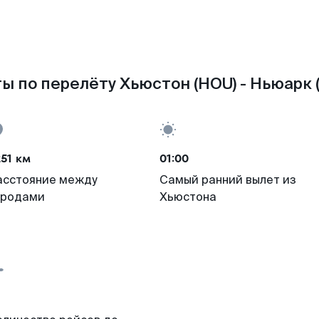
ы по перелёту Хьюстон (HOU) - Ньюарк 
51 км
01:00
асстояние между
Самый ранний вылет из
ородами
Хьюстона