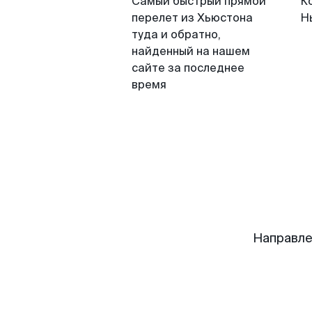
Самый быстрый прямой
К
перелет из Хьюстона
Н
туда и обратно,
найденный на нашем
сайте за последнее
время
Направле