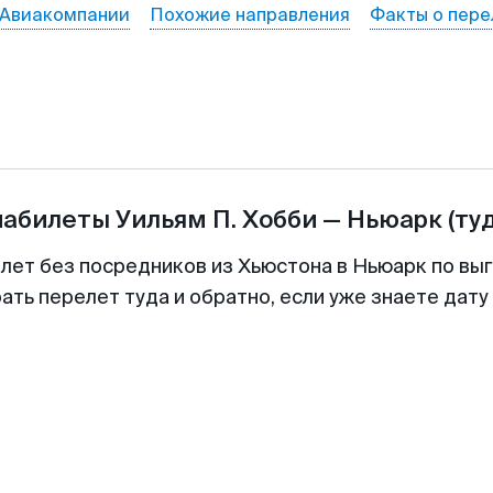
Авиакомпании
Похожие направления
Факты о пере
иабилеты
Уильям П. Хобби
—
Ньюарк
(ту
илет без посредников из Хьюстона в Ньюарк по выг
ть перелет туда и обратно, если уже знаете дат