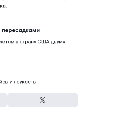
ка.
с пересадками
летом в страну США двумя
йсы и лоукосты.