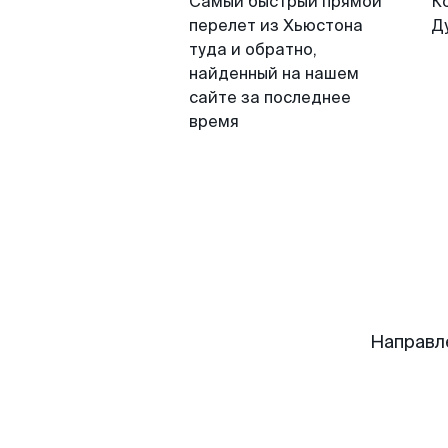
Самый быстрый прямой
К
перелет из Хьюстона
Д
туда и обратно,
найденный на нашем
сайте за последнее
время
Направл