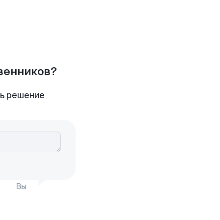
твенников?
ть решение
Вы