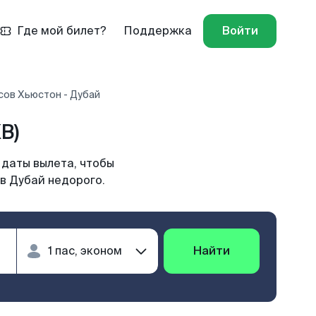
Где мой билет?
Поддержка
Войти
сов Хьюстон - Дубай
B)
 даты вылета, чтобы
в Дубай недорого.
Найти