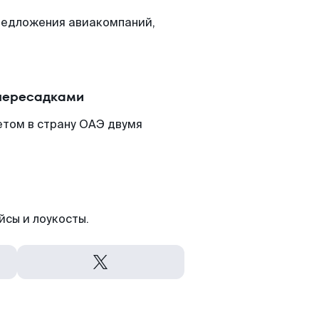
редложения авиакомпаний,
 пересадками
етом в страну ОАЭ двумя
йсы и лоукосты.