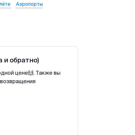
лёте
Аэропорты
а и обратно)
одной цене🙌. Также вы
у возвращения