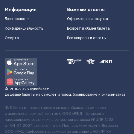
Информация
Важные ответы
Безопасность
Оформление и покупка
Конфиденциальность
Возврат и обмен билета
Оферта
Все вопросы и ответы
©
2011–2026
Купибилет
Дешёвые билеты на самолёт и поезд, бронирование и онлайн-заказ
Ж/Д билеты предоставляются партнёрами, в том числе
с использованием веб-системы ООО «РЖД – Цифровые
пассажирские решения» на основании договора № ЦПР-1282
от 04.04.2024 заключенного с Поставщиком услуг и Договора
ООО «РЖД-Цифровые пассажирские решения» c АО «ФПК»