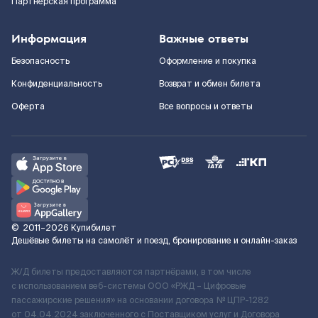
Партнерская программа
Информация
Важные ответы
Безопасность
Оформление и покупка
Конфиденциальность
Возврат и обмен билета
Оферта
Все вопросы и ответы
©
2011–2026
Купибилет
Дешёвые билеты на самолёт и поезд, бронирование и онлайн-заказ
Ж/Д билеты предоставляются партнёрами, в том числе
с использованием веб-системы ООО «РЖД – Цифровые
пассажирские решения» на основании договора № ЦПР-1282
от 04.04.2024 заключенного с Поставщиком услуг и Договора