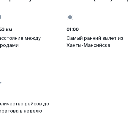
53 км
01:00
асстояние между
Самый ранний вылет из
ородами
Ханты-Мансийска
оличество рейсов до
аратова в неделю