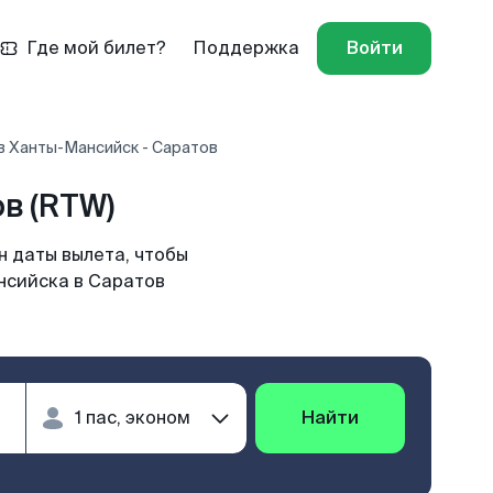
Где мой билет?
Поддержка
Войти
в Ханты-Мансийск - Саратов
в (RTW)
н даты вылета, чтобы
нсийска в Саратов
Найти