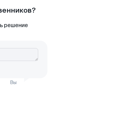
твенников?
ть решение
Вы