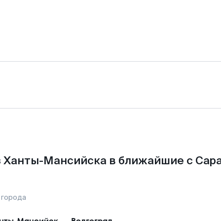
 Ханты-Мансийска в ближайшие с Сар
 города
нты-Мансийск
—
Волгоград