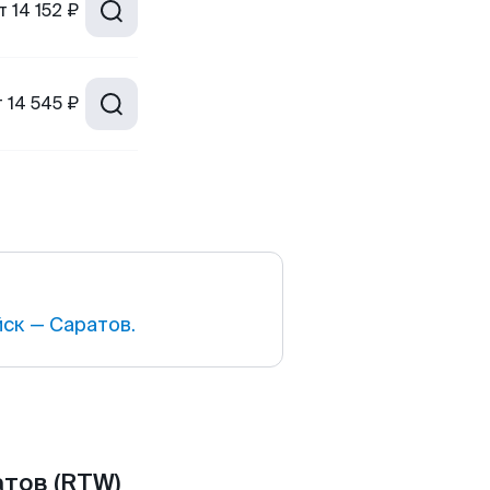
т
14 152 ₽
т
14 545 ₽
ск — Саратов.
тов (RTW)