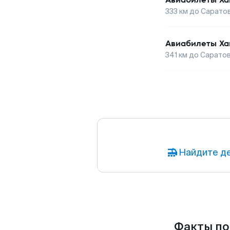
333
км до
Сарато
Авиабилеты
Ха
341
км до
Сарато
Найдите д
Факты по