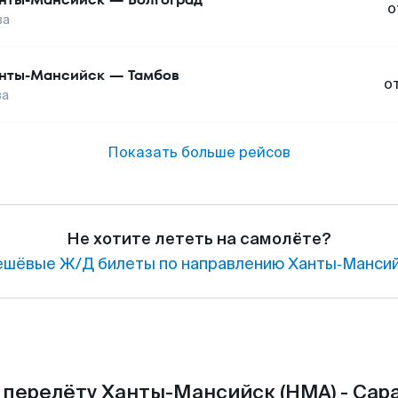
о
ва
нты-Мансийск
—
Тамбов
о
ва
Показать больше рейсов
Не хотите лететь на самолёте?
ешёвые Ж/Д билеты по направлению Ханты‑Мансий
 перелёту Ханты-Мансийск (HMA) - Сара