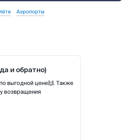
лёте
Аэропорты
уда и обратно)
по выгодной цене🙌. Также
ту возвращения