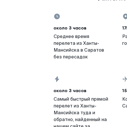
около 3 часов
17
Среднее время
Р
перелета из Ханты-
г
Мансийска в Саратов
без пересадок
около 3 часов
15
Самый быстрый прямой
К
перелет из Ханты-
С
Мансийска туда и
обратно, найденный на
нашем сайте за