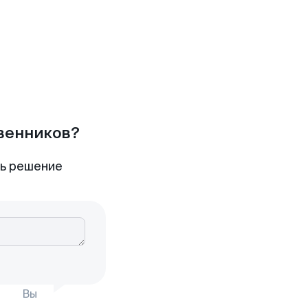
твенников?
ть решение
Вы