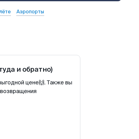
лёте
Аэропорты
(туда и обратно)
выгодной цене🙌. Также вы
у возвращения