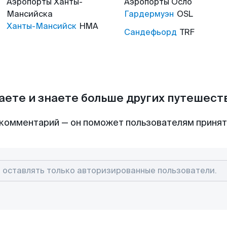
Аэропорты
Ханты-
Аэропорты
Осло
Мансийска
Гардермуэн
OSL
Ханты-Мансийск
HMA
Сандефьорд
TRF
аете и знаете больше других путешес
комментарий — он поможет пользователям приня