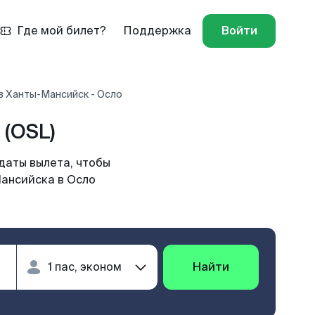
Где мой билет?
Поддержка
Войти
в Ханты-Мансийск - Осло
(OSL)
даты вылета, чтобы
Мансийска в Осло
Найти