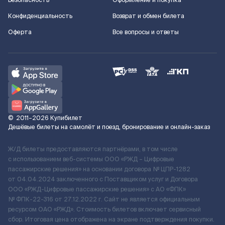
Безопасность
Оформление и покупка
Конфиденциальность
Возврат и обмен билета
Оферта
Все вопросы и ответы
©
2011–2026
Купибилет
Дешёвые билеты на самолёт и поезд, бронирование и онлайн-заказ
Ж/Д билеты предоставляются партнёрами, в том числе
с использованием веб-системы ООО «РЖД – Цифровые
пассажирские решения» на основании договора № ЦПР-1282
от 04.04.2024 заключенного с Поставщиком услуг и Договора
ООО «РЖД-Цифровые пассажирские решения» c АО «ФПК»
№ ФПК-22-316 от 27.12.2022 г. Сайт не является официальным
ресурсом ОАО «РЖД». Стоимость билетов включает сервисный
сбор. Итоговая цена отображена на экране подтверждения покупки.