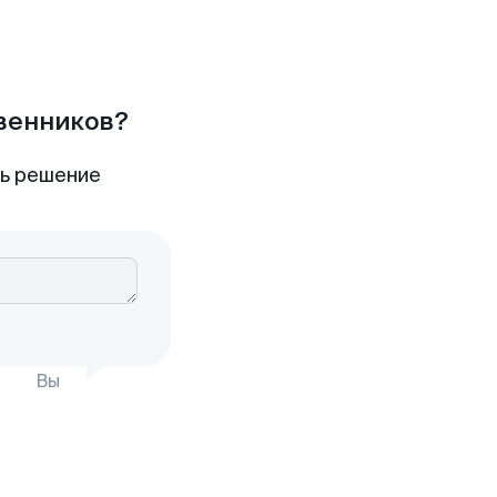
твенников?
ть решение
Вы