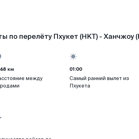
ы по перелёту Пхукет (HKT) - Ханчжоу 
368 км
01:00
асстояние между
Самый ранний вылет из
ородами
Пхукета