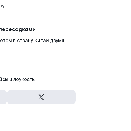
оу.
 пересадками
етом в страну Китай двумя
йсы и лоукосты.