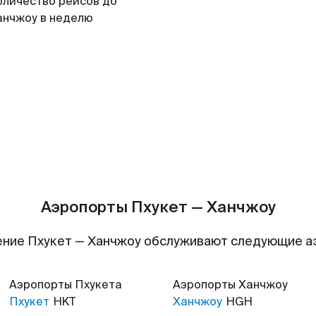
оличество рейсов до
анчжоу в неделю
Аэропорты Пхукет — Ханчжоу
ние Пхукет — Ханчжоу обслуживают следующие 
Аэропорты
Пхукета
Аэропорты
Ханчжоу
Пхукет
HKT
Ханчжоу
HGH