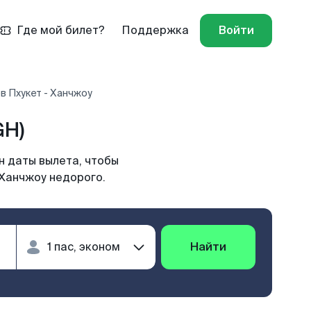
Где мой билет?
Поддержка
Войти
в Пхукет - Ханчжоу
GH)
н даты вылета, чтобы
 Ханчжоу недорого.
Найти