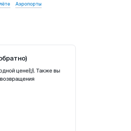
лёте
Аэропорты
 обратно)
одной цене🙌. Также вы
у возвращения