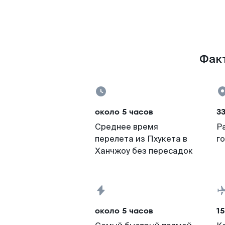
Факт
около 5 часов
3
Среднее время
Р
перелета из Пхукета в
г
Ханчжоу без пересадок
около 5 часов
15