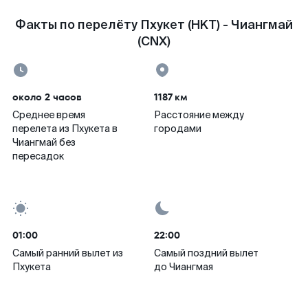
Факты по перелёту Пхукет (HKT) - Чиангмай
(CNX)
около 2 часов
1187 км
Среднее время
Расстояние между
перелета из Пхукета в
городами
Чиангмай без
пересадок
01:00
22:00
Самый ранний вылет из
Самый поздний вылет
Пхукета
до Чиангмая