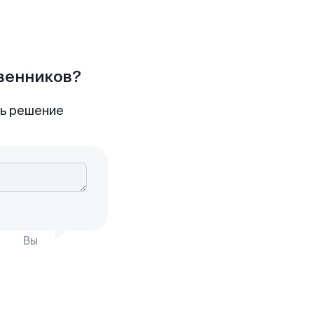
твенников?
ть решение
Вы