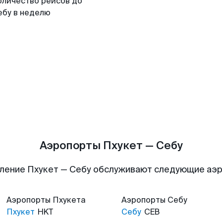
оличество рейсов до
ебу в неделю
Аэропорты Пхукет — Себу
ление Пхукет — Себу обслуживают следующие аэ
Аэропорты
Пхукета
Аэропорты
Себу
Пхукет
HKT
Себу
CEB