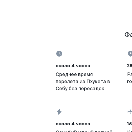
Фа
около 4 часов
2
Среднее время
Р
перелета из Пхукета в
г
Себу без пересадок
около 4 часов
15