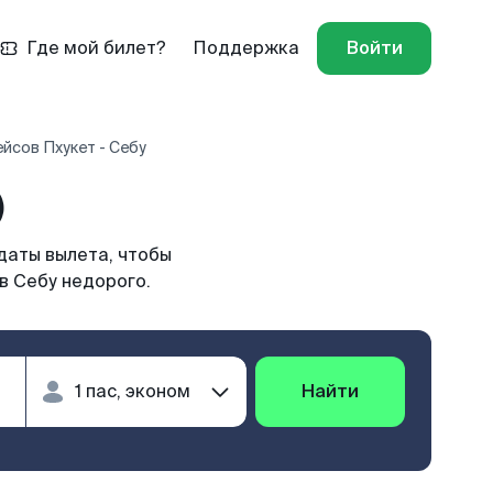
Где мой билет?
Поддержка
Войти
йсов Пхукет - Себу
)
даты вылета, чтобы
в Себу недорого.
Найти