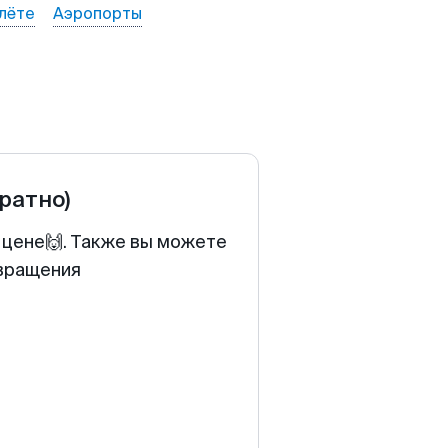
лёте
Аэропорты
братно)
 цене🙌. Также вы можете
звращения