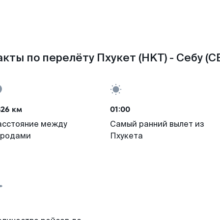
кты по перелёту Пхукет (HKT) - Себу (C
826 км
01:00
асстояние между
Самый ранний вылет из
ородами
Пхукета