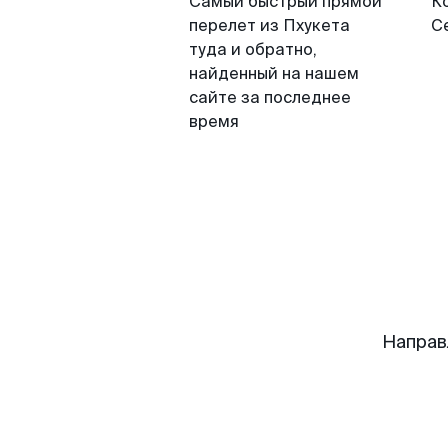
Самый быстрый прямой
К
перелет из Пхукета
С
туда и обратно,
найденный на нашем
сайте за последнее
время
Направ