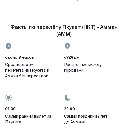
Факты по перелёту Пхукет (HKT) - Амман
(AMM)
около 9 часов
6924 км
Среднее время
Расстояние между
перелета из Пхукета в
городами
Амман без пересадок
01:00
22:00
Самый ранний вылет из
Самый поздний вылет
Пхукета
до Аммана