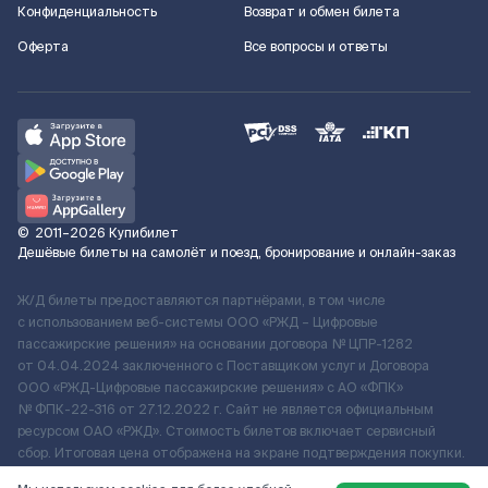
Конфиденциальность
Возврат и обмен билета
Оферта
Все вопросы и ответы
©
2011–2026
Купибилет
Дешёвые билеты на самолёт и поезд, бронирование и онлайн-заказ
Ж/Д билеты предоставляются партнёрами, в том числе
с использованием веб-системы ООО «РЖД – Цифровые
пассажирские решения» на основании договора № ЦПР-1282
от 04.04.2024 заключенного с Поставщиком услуг и Договора
ООО «РЖД-Цифровые пассажирские решения» c АО «ФПК»
№ ФПК-22-316 от 27.12.2022 г. Сайт не является официальным
ресурсом ОАО «РЖД». Стоимость билетов включает сервисный
сбор. Итоговая цена отображена на экране подтверждения покупки.
По вопросам рассмотрения обращений, жалоб, претензий граждан