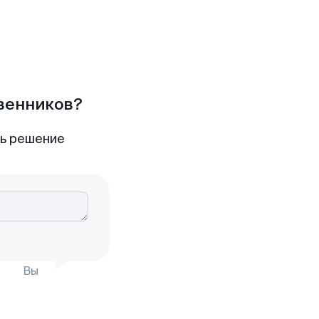
твенников?
ть решение
Вы