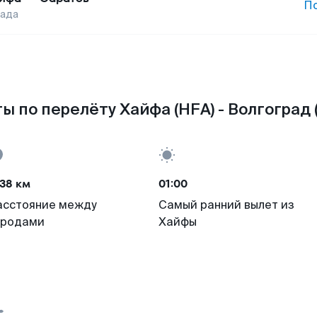
П
рада
ы по перелёту Хайфа (HFA) - Волгоград 
38 км
01:00
асстояние между
Самый ранний вылет из
ородами
Хайфы