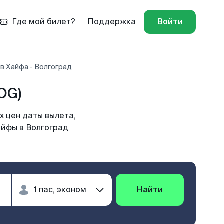
Где мой билет?
Поддержка
Войти
в Хайфа - Волгоград
OG)
х цен даты вылета,
айфы в Волгоград
Найти