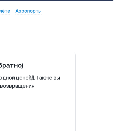
лёте
Аэропорты
обратно)
одной цене🙌. Также вы
у возвращения