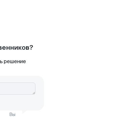
твенников?
ть решение
Вы