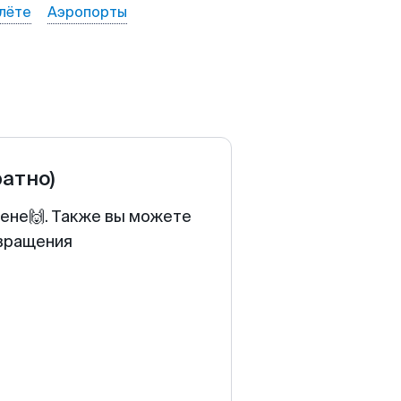
лёте
Аэропорты
ратно)
цене🙌. Также вы можете
звращения