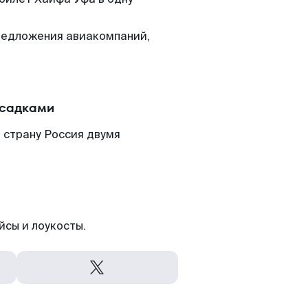
редложения авиакомпаний,
есадками
 страну Россия двумя
йсы и лоукосты.