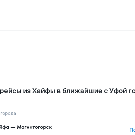
рейсы из Хайфы в ближайшие с Уфой г
 города
йфа
—
Магнитогорск
П