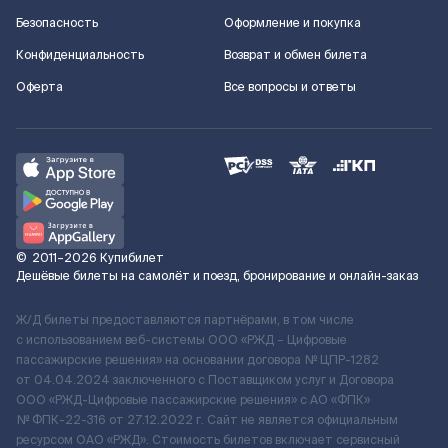
Безопасность
Оформление и покупка
Конфиденциальность
Возврат и обмен билета
Оферта
Все вопросы и ответы
©
2011–2026
Купибилет
Дешёвые билеты на самолёт и поезд, бронирование и онлайн-заказ
Ж/Д билеты предоставляются партнёрами, в том числе
с использованием веб-системы ООО «РЖД – Цифровые
пассажирские решения» на основании договора № ЦПР-1282
от 04.04.2024 заключенного с Поставщиком услуг и Договора
ООО «РЖД-Цифровые пассажирские решения» c АО «ФПК»
№ ФПК-22-316 от 27.12.2022 г. Сайт не является официальным
ресурсом ОАО «РЖД». Стоимость билетов включает сервисный