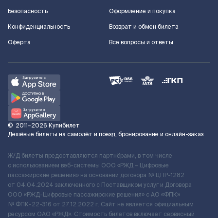
Безопасность
Оформление и покупка
Конфиденциальность
Возврат и обмен билета
Оферта
Все вопросы и ответы
©
2011–2026
Купибилет
Дешёвые билеты на самолёт и поезд, бронирование и онлайн-заказ
Ж/Д билеты предоставляются партнёрами, в том числе
с использованием веб-системы ООО «РЖД – Цифровые
пассажирские решения» на основании договора № ЦПР-1282
от 04.04.2024 заключенного с Поставщиком услуг и Договора
ООО «РЖД-Цифровые пассажирские решения» c АО «ФПК»
№ ФПК-22-316 от 27.12.2022 г. Сайт не является официальным
ресурсом ОАО «РЖД». Стоимость билетов включает сервисный