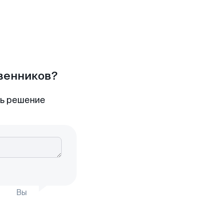
твенников?
ть решение
Вы