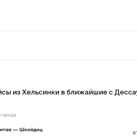
сы из Хельсинки в ближайшие с Десса
 города
нтаа
—
Шкойдиц
о