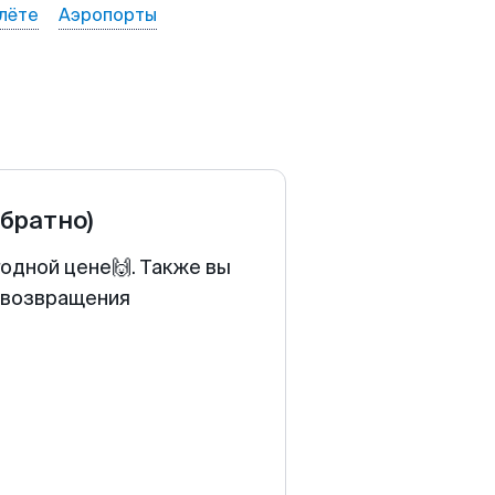
лёте
Аэропорты
обратно)
годной цене🙌. Также вы
у возвращения