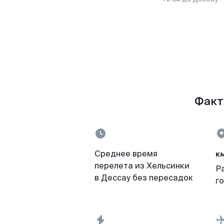
Факты
к
Среднее время
перелета из Хельсинки
Р
в Дессау без пересадок
г