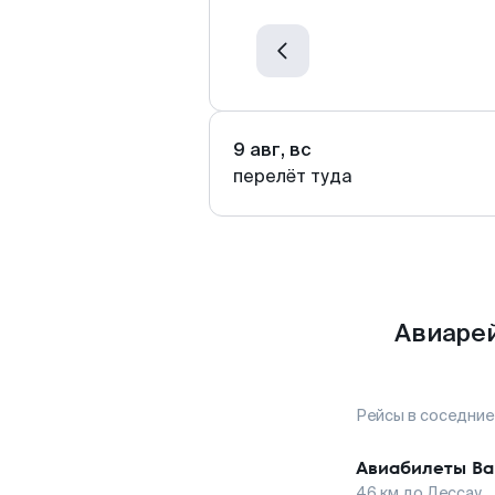
9 авг, вс
перелёт туда
Авиарей
Рейсы в соседние
Авиабилеты
Ва
46
км до
Дессау