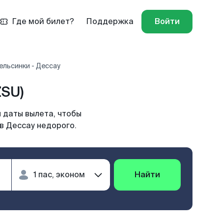
Где мой билет?
Поддержка
Войти
ельсинки - Дессау
ZSU)
 даты вылета, чтобы
в Дессау недорого.
Найти