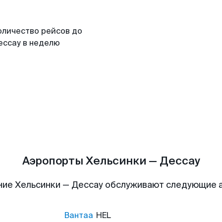
оличество рейсов до
ессау в неделю
Аэропорты Хельсинки — Дессау
ние Хельсинки — Дессау обслуживают следующие 
Вантаа
HEL