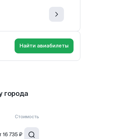
Найти авиабилеты
у города
Стоимость
т
16 735 ₽