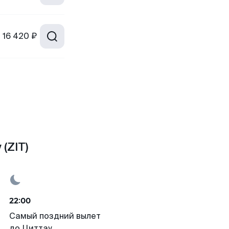
т
16 420 ₽
(ZIT)
22:00
Самый поздний вылет
до Циттау