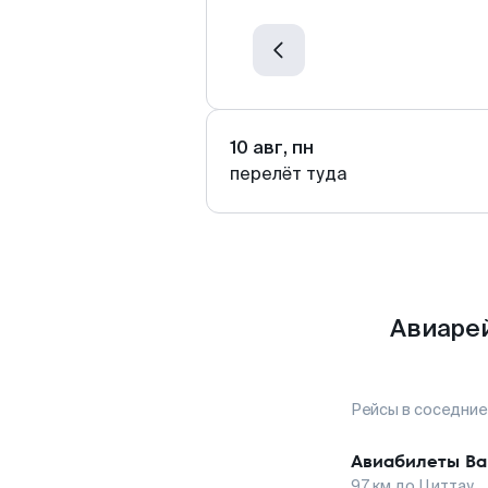
10 авг, пн
перелёт туда
Авиарей
Рейсы в соседние
Авиабилеты
Ва
97
км до
Циттау