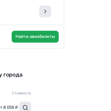
Найти авиабилеты
у города
Стоимость
т
8 056 ₽