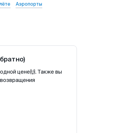
лёте
Аэропорты
обратно)
годной цене🙌. Также вы
у возвращения