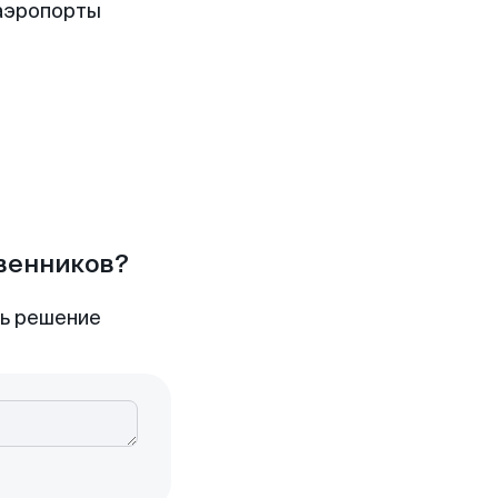
аэропорты
твенников?
ть решение