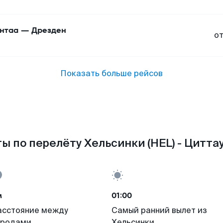
нтаа
—
Дрезден
о
Показать больше рейсов
ы по перелёту Хельсинки (HEL) - Циттау 
м
01:00
асстояние между
Самый ранний вылет из
ородами
Хельсинки