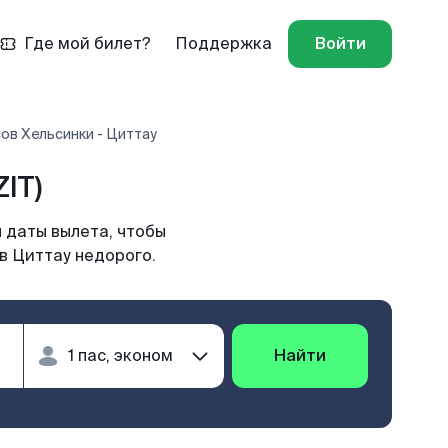
Где мой билет?
Поддержка
Войти
ов Хельсинки - Циттау
IT)
 даты вылета, чтобы
в Циттау недорого.
Найти