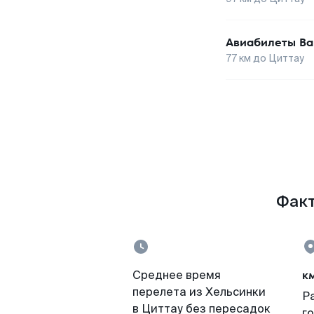
Авиабилеты
Ва
77
км до
Циттау
Факт
к
Среднее время
перелета из Хельсинки
Р
в Циттау без пересадок
г