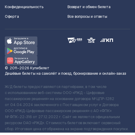
Конфиденциальность
Возврат и обмен билета
Оферта
Все вопросы и ответы
©
2011–2026
Купибилет
Дешёвые билеты на самолёт и поезд, бронирование и онлайн-заказ
Ж/Д билеты предоставляются партнёрами, в том числе
с использованием веб-системы ООО «РЖД – Цифровые
пассажирские решения» на основании договора № ЦПР-1282
от 04.04.2024 заключенного с Поставщиком услуг и Договора
ООО «РЖД-Цифровые пассажирские решения» c АО «ФПК»
№ ФПК-22-316 от 27.12.2022 г. Сайт не является официальным
ресурсом ОАО «РЖД». Стоимость билетов включает сервисный
сбор. Итоговая цена отображена на экране подтверждения покупки.