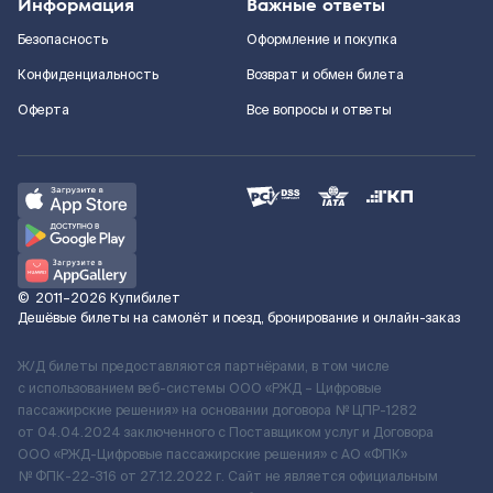
Информация
Важные ответы
Безопасность
Оформление и покупка
Конфиденциальность
Возврат и обмен билета
Оферта
Все вопросы и ответы
©
2011–2026
Купибилет
Дешёвые билеты на самолёт и поезд, бронирование и онлайн-заказ
Ж/Д билеты предоставляются партнёрами, в том числе
с использованием веб-системы ООО «РЖД – Цифровые
пассажирские решения» на основании договора № ЦПР-1282
от 04.04.2024 заключенного с Поставщиком услуг и Договора
ООО «РЖД-Цифровые пассажирские решения» c АО «ФПК»
№ ФПК-22-316 от 27.12.2022 г. Сайт не является официальным