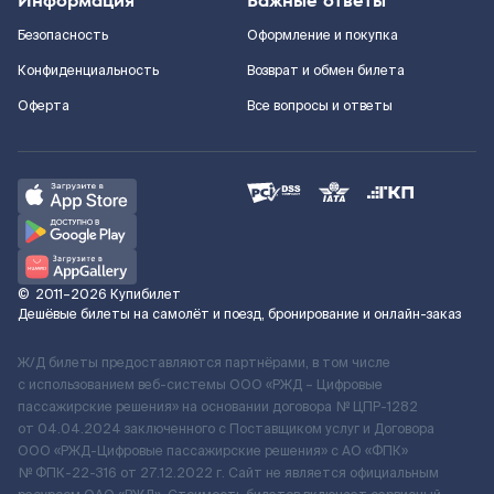
Информация
Важные ответы
Безопасность
Оформление и покупка
Конфиденциальность
Возврат и обмен билета
Оферта
Все вопросы и ответы
©
2011–2026
Купибилет
Дешёвые билеты на самолёт и поезд, бронирование и онлайн-заказ
Ж/Д билеты предоставляются партнёрами, в том числе
с использованием веб-системы ООО «РЖД – Цифровые
пассажирские решения» на основании договора № ЦПР-1282
от 04.04.2024 заключенного с Поставщиком услуг и Договора
ООО «РЖД-Цифровые пассажирские решения» c АО «ФПК»
№ ФПК-22-316 от 27.12.2022 г. Сайт не является официальным