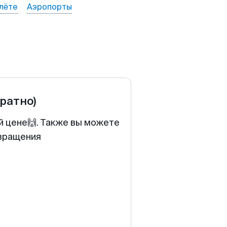
лёте
Аэропорты
братно)
й цене🙌. Также вы можете
звращения