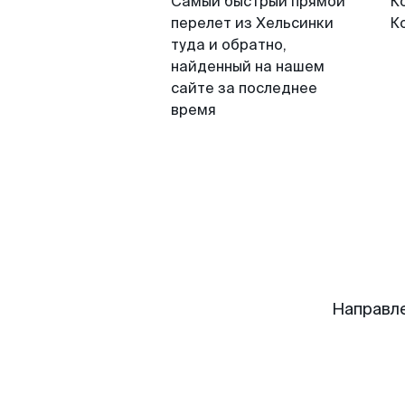
Самый быстрый прямой
К
перелет из Хельсинки
К
туда и обратно,
найденный на нашем
сайте за последнее
время
Направл