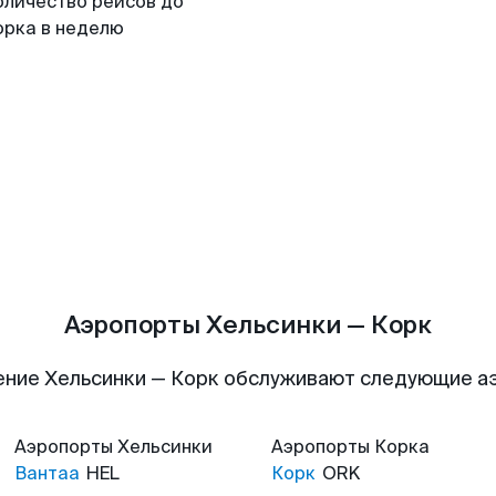
оличество рейсов до
орка в неделю
Аэропорты Хельсинки — Корк
ение Хельсинки — Корк обслуживают следующие а
Аэропорты
Хельсинки
Аэропорты
Корка
Вантаа
HEL
Корк
ORK