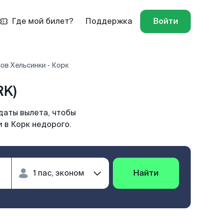
Где мой билет?
Поддержка
Войти
ов Хельсинки - Корк
RK)
даты вылета, чтобы
 в Корк недорого.
Найти