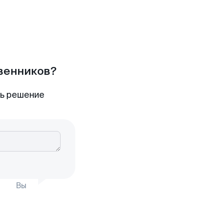
твенников?
ть решение
Вы