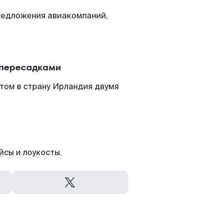
редложения авиакомпаний,
 пересадками
том в страну Ирландия двумя
йсы и лоукосты.