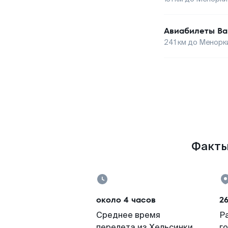
Авиабилеты
Ва
241
км до
Менорк
Факты
около 4 часов
2
Среднее время
Р
перелета из Хельсинки
г