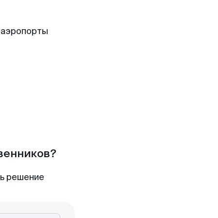
 аэропорты
твенников?
ть решение