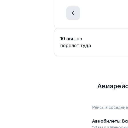
10 авг, пн
перелёт туда
Авиарейс
Рейсы в соседние
Авиабилеты
Ва
131
км до
Менорки