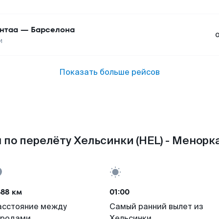
нтаа
—
Барселона
и
Показать больше рейсов
 по перелёту Хельсинки (HEL) - Менорка
688 км
01:00
асстояние между
Самый ранний вылет из
ородами
Хельсинки