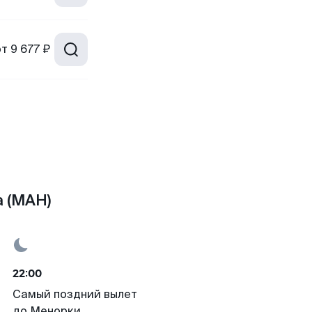
от
9 677 ₽
 (MAH)
22:00
Самый поздний вылет
до Менорки