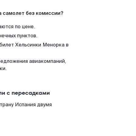
а самолет без комиссии?
аются по цене.
нечных пунктов.
 билет Хельсинки Менорка в
редложения авиакомпаний,
ки.
ли с пересадками
страну Испания двумя