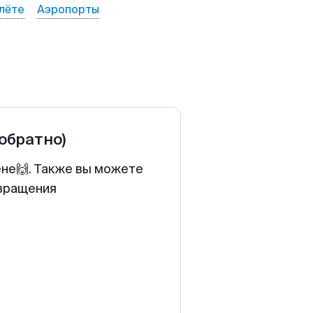
лёте
Аэропорты
 обратно)
ене🙌. Также вы можете
звращения