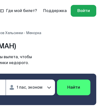
Где мой билет?
Поддержка
Войти
ов Хельсинки - Менорка
(MAH)
ы вылета, чтобы
инки недорого.
Найти