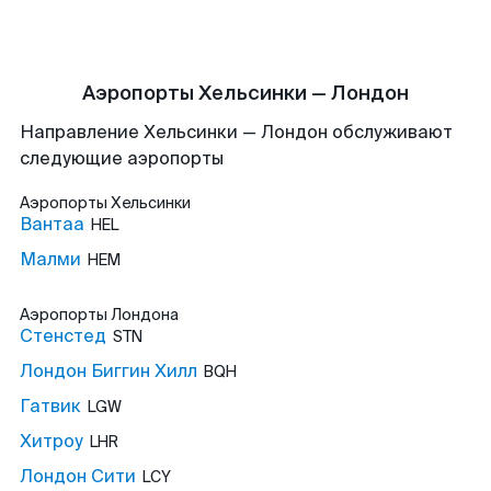
Аэропорты Хельсинки — Лондон
Направление Хельсинки — Лондон обслуживают
следующие аэропорты
Аэропорты
Хельсинки
Вантаа
HEL
Малми
HEM
Аэропорты
Лондона
Стенстед
STN
Лондон Биггин Хилл
BQH
Гатвик
LGW
Хитроу
LHR
Лондон Сити
LCY