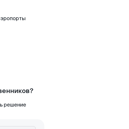
аэропорты
твенников?
ть решение