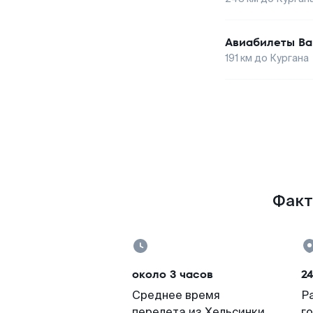
Авиабилеты
Ва
191
км до
Кургана
Факт
около 3 часов
2
Среднее время
Р
перелета из Хельсинки
г