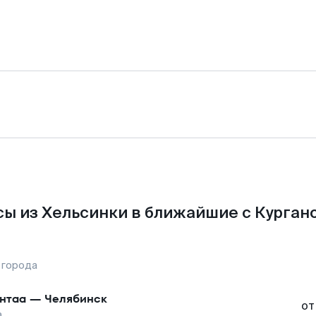
ы из Хельсинки в ближайшие с Курган
 города
нтаа
—
Челябинск
от
а