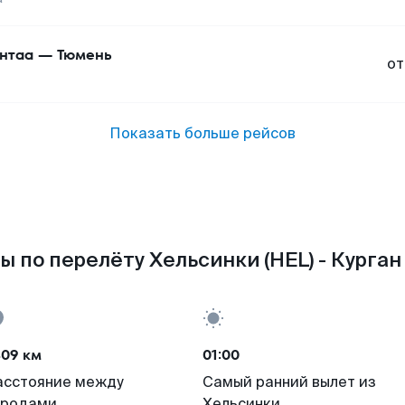
нтаа
—
Тюмень
от
Показать больше рейсов
ы по перелёту Хельсинки (HEL) - Курган 
409 км
01:00
асстояние между
Самый ранний вылет из
ородами
Хельсинки