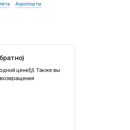
лёте
Аэропорты
обратно)
годной цене🙌. Также вы
у возвращения