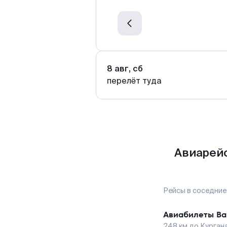
8 авг, сб
перелёт туда
Авиарейс
Рейсы в соседние
Авиабилеты
Ва
248
км до
Курган