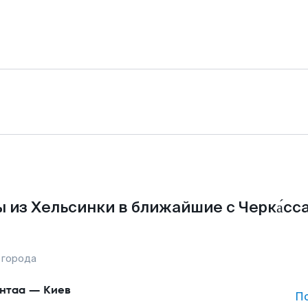
 из Хельсинки в ближайшие с Черка́сс
 города
нтаа
—
Киев
П