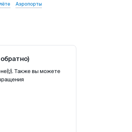
лёте
Аэропорты
 обратно)
ене🙌. Также вы можете
звращения