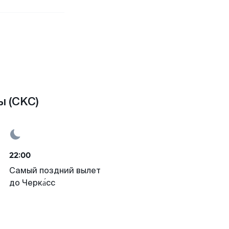
ы (CKC)
22:00
Самый поздний вылет
до Черка́сс