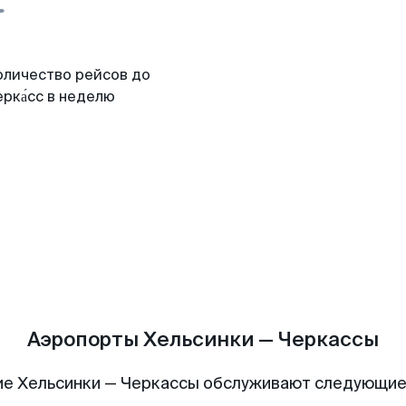
оличество рейсов до
рка́сс в неделю
Аэропорты Хельсинки — Черкассы
е Хельсинки — Черкассы обслуживают следующи