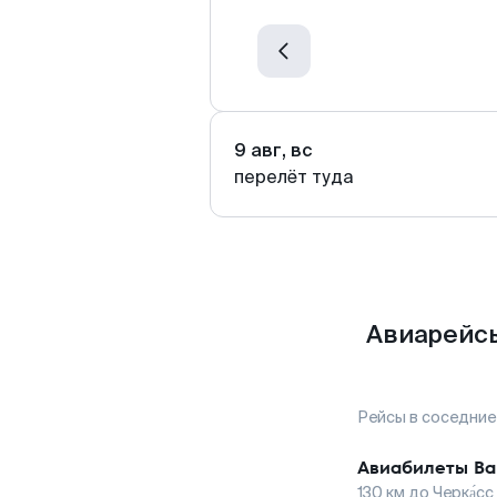
9 авг, вс
перелёт туда
Авиарейсы
Рейсы в соседние
Авиабилеты
Ва
130
км до
Черка́сс