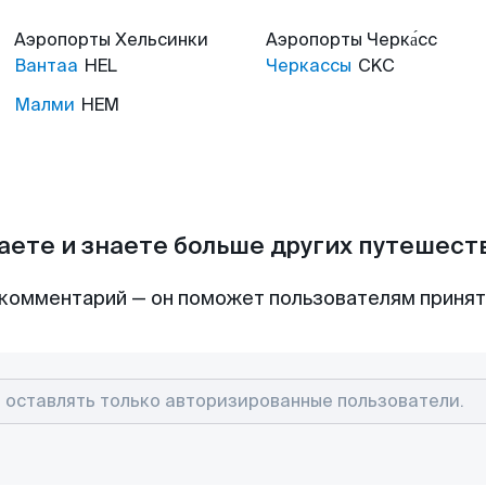
Аэропорты
Хельсинки
Аэропорты
Черка́сс
Вантаа
HEL
Черкассы
CKC
Малми
HEM
аете и знаете больше других путешес
комментарий — он поможет пользователям приня