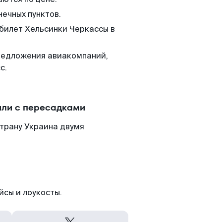
нечных пунктов.
 билет Хельсинки Черкассы в
редложения авиакомпаний,
с.
или с пересадками
страну Украина двумя
йсы и лоукосты.