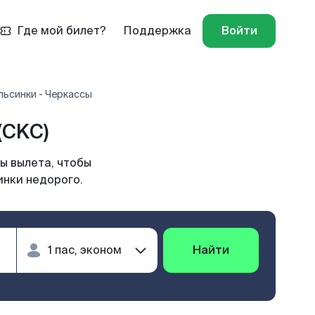
Где мой билет?
Поддержка
Войти
льсинки - Черкассы
(CKC)
ы вылета, чтобы
инки недорого.
Найти