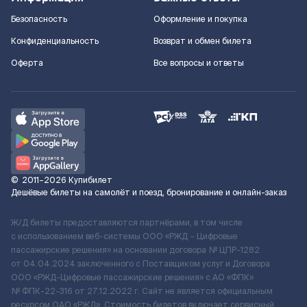
Безопасность
Оформление и покупка
Конфиденциальность
Возврат и обмен билета
Оферта
Все вопросы и ответы
©
2011–2026
Купибилет
Дешёвые билеты на самолёт и поезд, бронирование и онлайн-заказ
Ж/Д билеты предоставляются партнёрами, в том числе
с использованием веб-системы ООО «РЖД – Цифровые
пассажирские решения» на основании договора № ЦПР-1282
от 04.04.2024 заключенного с Поставщиком услуг и Договора
ООО «РЖД-Цифровые пассажирские решения» c АО «ФПК»
№ ФПК-22-316 от 27.12.2022 г. Сайт не является официальным
ресурсом ОАО «РЖД». Стоимость билетов включает сервисный