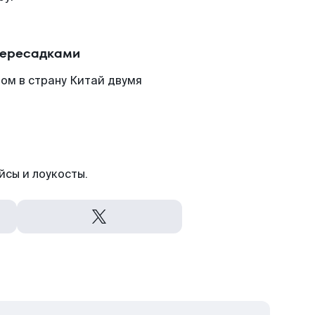
пересадками
ом в страну Китай двумя
йсы и лоукосты.