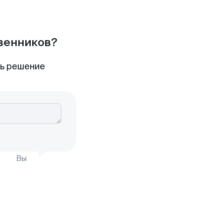
твенников?
ть решение
Вы