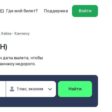
Где мой билет?
Поддержка
Войти
 Хейхе - Ханчжоу
H)
н даты вылета, чтобы
Ханчжоу недорого.
Найти