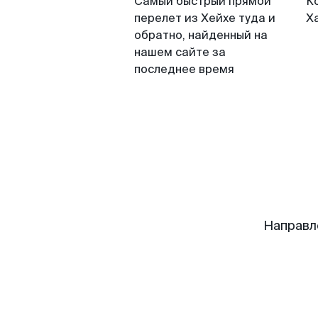
Самый быстрый прямой
К
перелет из Хейхе туда и
Х
обратно, найденный на
нашем сайте за
последнее время
Направл