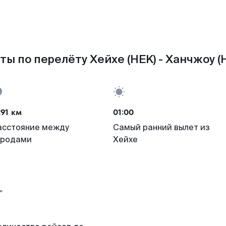
ты по перелёту Хейхе (HEK) - Ханчжоу (
91 км
01:00
асстояние между
Самый ранний вылет из
ородами
Хейхе