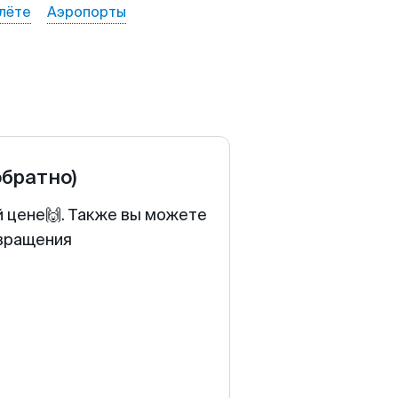
лёте
Аэропорты
обратно)
й цене🙌. Также вы можете
звращения