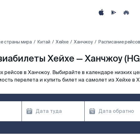
е страны мира
Китай
Хейхе
Ханчжоу
Расписание рейсов
виабилеты Хейхе — Ханчжоу (HG
 рейсов в Ханчжоу. Выбирайте в календаре низких це
ость перелета и купить билет на самолет из Хейхе в 