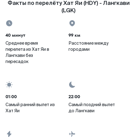
Факты по перелёту Хат Яи (HDY) - Лангкави
(LGK)
40 минут
99 км
Среднее время
Расстояние между
перелета из Хат Яи в
городами
Лангкави без
пересадок
01:00
22:00
Самый ранний вылет из
Самый поздний вылет
Хат Яи
до Лангкави