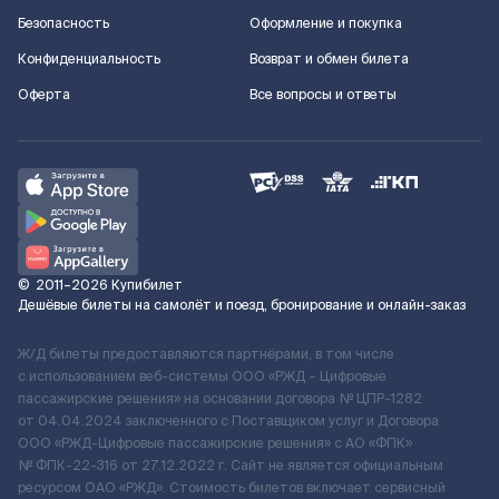
Безопасность
Оформление и покупка
Конфиденциальность
Возврат и обмен билета
Оферта
Все вопросы и ответы
©
2011–2026
Купибилет
Дешёвые билеты на самолёт и поезд, бронирование и онлайн-заказ
Ж/Д билеты предоставляются партнёрами, в том числе
с использованием веб-системы ООО «РЖД – Цифровые
пассажирские решения» на основании договора № ЦПР-1282
от 04.04.2024 заключенного с Поставщиком услуг и Договора
ООО «РЖД-Цифровые пассажирские решения» c АО «ФПК»
№ ФПК-22-316 от 27.12.2022 г. Сайт не является официальным
ресурсом ОАО «РЖД». Стоимость билетов включает сервисный