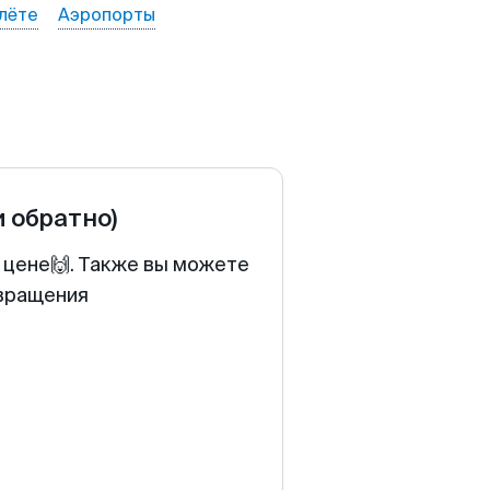
лёте
Аэропорты
и обратно)
 цене🙌. Также вы можете
звращения