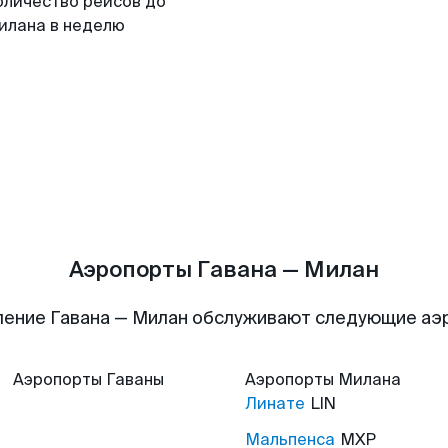
оличество рейсов до
илана в неделю
Аэропорты Гавана — Милан
ление Гавана — Милан обслуживают следующие аэ
Аэропорты
Гаваны
Аэропорты
Милана
Линате
LIN
Мальпенса
MXP