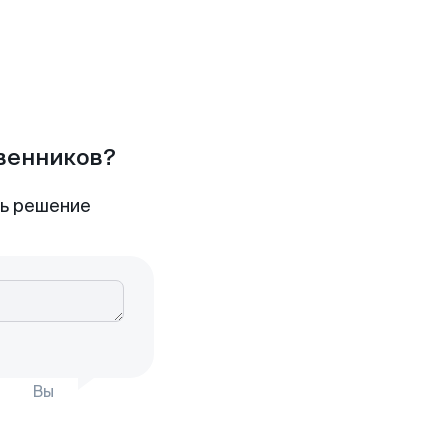
твенников?
ть решение
Вы