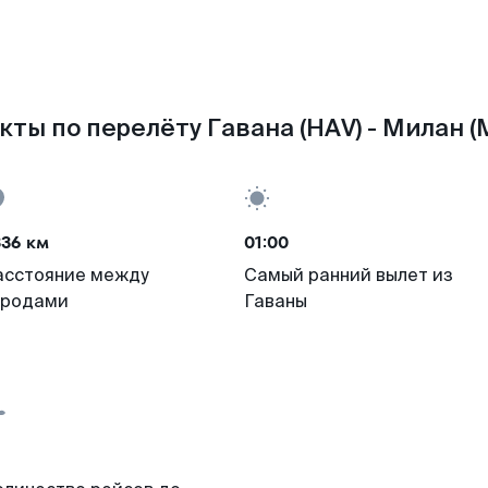
кты по перелёту Гавана (HAV) - Милан (M
336 км
01:00
асстояние между
Самый ранний вылет из
ородами
Гаваны