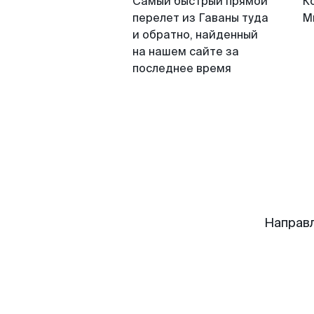
Самый быстрый прямой
К
перелет из Гаваны туда
М
и обратно, найденный
на нашем сайте за
последнее время
Направ