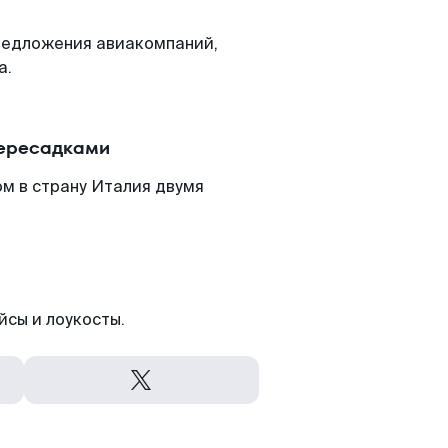
редложения авиакомпаний,
а.
пересадками
м в страну Италия двумя
йсы и лоукосты.