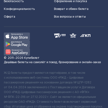
Безопасность
Оформление и покупка
Конфиденциальность
Возврат и обмен билета
Оферта
Все вопросы и ответы
©
2011–2026
Купибилет
Дешёвые билеты на самолёт и поезд, бронирование и онлайн-заказ
Ж/Д билеты предоставляются партнёрами, в том числе
с использованием веб-системы ООО «РЖД – Цифровые
пассажирские решения» на основании договора № ЦПР-1282
от 04.04.2024 заключенного с Поставщиком услуг и Договора
ООО «РЖД-Цифровые пассажирские решения» c АО «ФПК»
№ ФПК-22-316 от 27.12.2022 г. Сайт не является официальным
ресурсом ОАО «РЖД». Стоимость билетов включает сервисный
сбор. Итоговая цена отображена на экране подтверждения покупки.