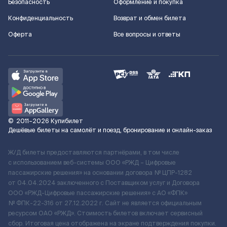
Безопасность
Оформление и покупка
Конфиденциальность
Возврат и обмен билета
Оферта
Все вопросы и ответы
©
2011–2026
Купибилет
Дешёвые билеты на самолёт и поезд, бронирование и онлайн-заказ
Ж/Д билеты предоставляются партнёрами, в том числе
с использованием веб-системы ООО «РЖД – Цифровые
пассажирские решения» на основании договора № ЦПР-1282
от 04.04.2024 заключенного с Поставщиком услуг и Договора
ООО «РЖД-Цифровые пассажирские решения» c АО «ФПК»
№ ФПК-22-316 от 27.12.2022 г. Сайт не является официальным
ресурсом ОАО «РЖД». Стоимость билетов включает сервисный
сбор. Итоговая цена отображена на экране подтверждения покупки.