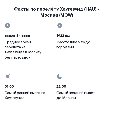
Факты по перелёту Хаугезунд (HAU) -
Москва (MOW)
около 3 часов
1932 км
Среднее время
Расстояние между
перелета из
городами
Хаугезунда в Москву
без пересадок
01:00
22:00
Самый ранний вылет из
Самый поздний вылет
Хаугезунда
до Москвы