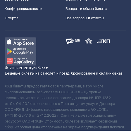
Конфиденциальность
Возврат и обмен билета
Оферта
Все вопросы и ответы
©
2011–2026
Купибилет
Дешёвые билеты на самолёт и поезд, бронирование и онлайн-заказ
Ж/Д билеты предоставляются партнёрами, в том числе
с использованием веб-системы ООО «РЖД – Цифровые
пассажирские решения» на основании договора № ЦПР-1282
от 04.04.2024 заключенного с Поставщиком услуг и Договора
ООО «РЖД-Цифровые пассажирские решения» c АО «ФПК»
№ ФПК-22-316 от 27.12.2022 г. Сайт не является официальным
ресурсом ОАО «РЖД». Стоимость билетов включает сервисный
сбор. Итоговая цена отображена на экране подтверждения покупки.