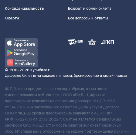
Конфиденциальность
Возврат и обмен билета
Оферта
Все вопросы и ответы
©
2011–2026
Купибилет
Дешёвые билеты на самолёт и поезд, бронирование и онлайн-заказ
Ж/Д билеты предоставляются партнёрами, в том числе
с использованием веб-системы ООО «РЖД – Цифровые
пассажирские решения» на основании договора № ЦПР-1282
от 04.04.2024 заключенного с Поставщиком услуг и Договора
ООО «РЖД-Цифровые пассажирские решения» c АО «ФПК»
№ ФПК-22-316 от 27.12.2022 г. Сайт не является официальным
ресурсом ОАО «РЖД». Стоимость билетов включает сервисный
сбор. Итоговая цена отображена на экране подтверждения покупки.