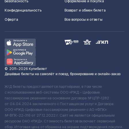
Безопасность
Оформление и покупка
Конфиденциальность
Возврат и обмен билета
Оферта
Все вопросы и ответы
©
2011–2026
Купибилет
Дешёвые билеты на самолёт и поезд, бронирование и онлайн-заказ
Ж/Д билеты предоставляются партнёрами, в том числе
с использованием веб-системы ООО «РЖД – Цифровые
пассажирские решения» на основании договора № ЦПР-1282
от 04.04.2024 заключенного с Поставщиком услуг и Договора
ООО «РЖД-Цифровые пассажирские решения» c АО «ФПК»
№ ФПК-22-316 от 27.12.2022 г. Сайт не является официальным
ресурсом ОАО «РЖД». Стоимость билетов включает сервисный
сбор. Итоговая цена отображена на экране подтверждения покупки.