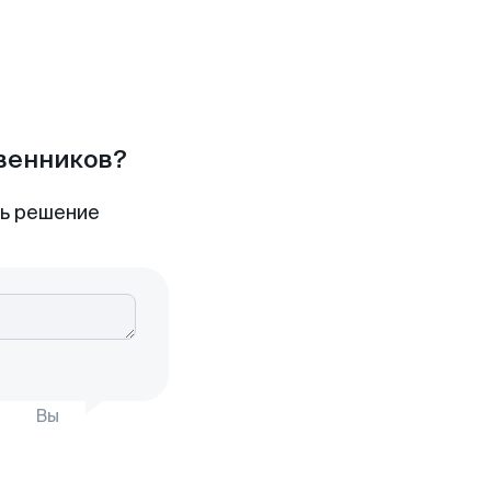
твенников?
ть решение
Вы