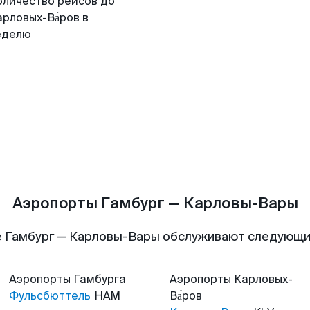
оличество рейсов до
рловых-Ва́ров в
еделю
Аэропорты Гамбург — Карловы-Вары
 Гамбург — Карловы-Вары обслуживают следующ
Аэропорты
Гамбурга
Аэропорты
Карловых-
Фульсбюттель
HAM
Ва́ров