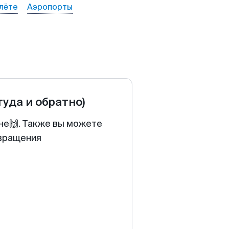
лёте
Аэропорты
туда и обратно)
не🙌. Также вы можете
звращения