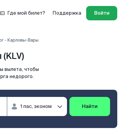
Где мой билет?
Поддержка
Войти
рг - Карловы-Вары
 (KLV)
ы вылета, чтобы
рга недорого.
Найти