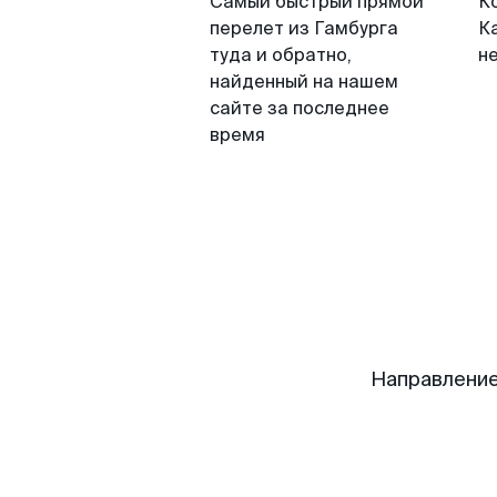
Самый быстрый прямой
К
перелет из Гамбурга
Ка
туда и обратно,
н
найденный на нашем
сайте за последнее
время
Направление