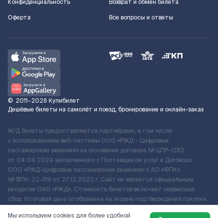
Конфиденциальность
Возврат и обмен билета
Оферта
Все вопросы и ответы
©
2011–2026
Купибилет
Дешёвые билеты на самолёт и поезд, бронирование и онлайн-заказ
Ж/Д билеты предоставляются партнёрами, в том числе
с использованием веб-системы ООО «РЖД – Цифровые
пассажирские решения» на основании договора № ЦПР-1282
от 04.04.2024 заключенного с Поставщиком услуг и Договора
ООО «РЖД-Цифровые пассажирские решения» c АО «ФПК»
№ ФПК-22-316 от 27.12.2022 г. Сайт не является официальным
ресурсом ОАО «РЖД». Стоимость билетов включает сервисный
сбор. Итоговая цена отображена на экране подтверждения покупки.
По вопросам рассмотрения обращений, жалоб, претензий граждан
Мы используем cookies для более удобной