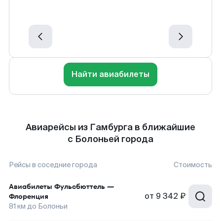
Найти авиабилеты
Авиарейсы из Гамбурга в ближайшие
с Болоньей города
Рейсы в соседние города
Стоимость
Авиабилеты
Фульсбюттель
—
от
9 342 ₽
Флоренция
81
км до
Болоньи